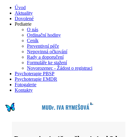
Úvod
Aktuality
Dovolené
Pediatrie
O nás
Ordinační hodiny
Ceník
Preventivní péče
Nepovinná očkování
Rady a doporučení
Formuláře ke stažení
Novorozenec - Žádost o registraci
Psychoterapie PBSP
Psychoterapie EMDR
Fotogalerie
Kontakty